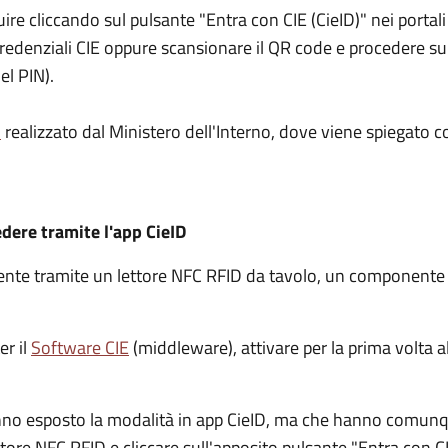
guire cliccando sul pulsante "Entra con CIE (CieID)" nei port
e credenziali CIE oppure scansionare il QR code e procedere 
el PIN).
l
realizzato dal Ministero dell'Interno, dove viene spiegato c
edere tramite l'app CieID
amente tramite un lettore NFC RFID da tavolo, un component
er il
Software CIE
(middleware), attivare per la prima volta al
nno esposto la modalità in app CieID, ma che hanno comunqu
ettore NFC RFID e cliccare sull'apposito pulsante "Entra con CI