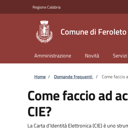
Salta al contenuto principale
Skip to footer content
Regione Calabria
Comune di Feroleto
Amministrazione
Novità
Servizi
Briciole di pane
Home
/
Domande frequenti
/
Come faccio a
Come faccio ad acc
CIE?
La Carta d'Identità Elettronica (CIE) è uno strum