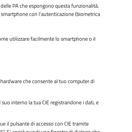
ali delle PA che espongono questa funzionalità.
su smartphone con l'autenticazione (biometrica
ome utilizzare facilmente lo smartphone o il
e hardware che consente al tuo computer di
 suo interno la tua CIE registrandone i dati, e
e il pulsante di accesso con CIE tramite
E". Si aprirà quindi una finestra di dialogo che