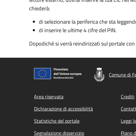
chiederà:
di selezionare la periferica che sta leggend
di inserire le ultime 4 cifre del PIN.
Dopodiché si verrà reindirizzati sul portale co
Comune di Fe
Footer menu
Area riservata
Crediti
Dichiarazione di accessibilità
Contatt
Statistiche del portale
Leggi l
Segnalazione disservizio
Piano d