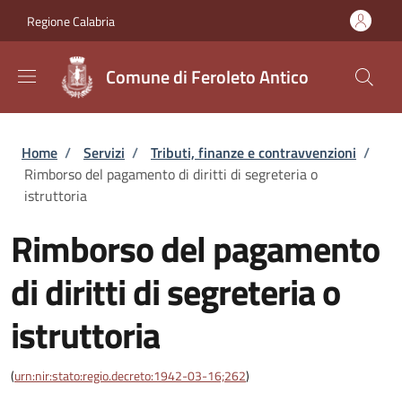
Salta al contenuto principale
Skip to footer content
Regione Calabria
Comune di Feroleto Antico
Briciole di pane
Home
/
Servizi
/
Tributi, finanze e contravvenzioni
/
Rimborso del pagamento di diritti di segreteria o
istruttoria
Rimborso del pagamento
di diritti di segreteria o
istruttoria
(
urn:nir:stato:regio.decreto:1942-03-16;262
)