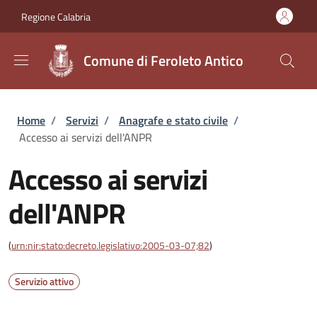
Salta al contenuto principale
Skip to footer content
Regione Calabria
Comune di Feroleto Antico
Briciole di pane
Home
/
Servizi
/
Anagrafe e stato civile
/
Accesso ai servizi dell'ANPR
Accesso ai servizi
dell'ANPR
(
urn:nir:stato:decreto.legislativo:2005-03-07;82
)
Servizio attivo