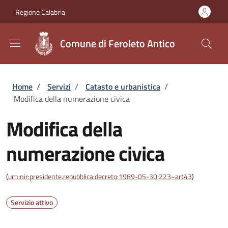
Salta al contenuto principale
Skip to footer content
Regione Calabria
Comune di Feroleto Antico
Briciole di pane
Home
/
Servizi
/
Catasto e urbanistica
/
Modifica della numerazione civica
Modifica della
numerazione civica
(
urn:nir:presidente.repubblica:decreto:1989-05-30;223~art43
)
Servizio attivo